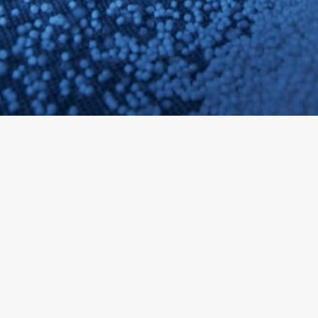
SVENSKA
SLOVENSKI
EESTI
LIETUVIŲ
LATVIEŠU