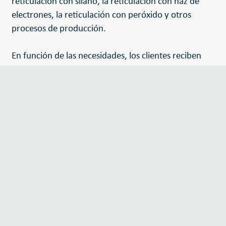
reticulación con silano, la reticulación con haz de
electrones, la reticulación con peróxido y otros
procesos de producción.
En función de las necesidades, los clientes reciben
materias primas adaptadas a su producción, que
pueden integrarse directamente en el proceso de
fabricación. Las propiedades deseadas, como la
retardancia de la llama, se crean durante el proceso
de producción final. Las propiedades finales del
producto pueden controlarse específicamente
seleccionando y mezclando los polímeros y los
agentes humectantes. Esto permite cumplir
especificaciones estándar individuales con productos
de Condor Compounds.