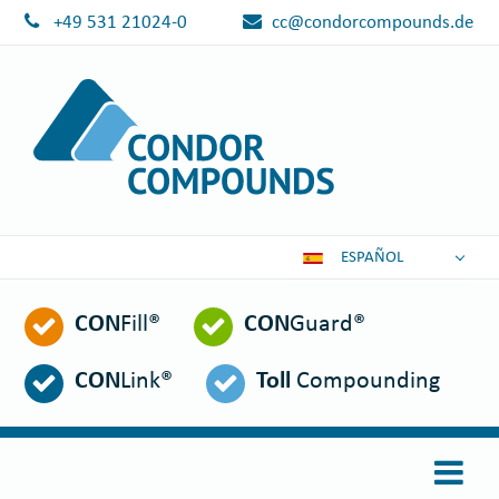
+49 531 21024-0
cc@condorcompounds.de
ESPAÑOL
DEUTSCH
CON
Fill®
CON
Guard®
ENGLISH
POLSKI
CON
Link®
Toll
Compounding
FRANÇAIS
ITALIANO
عربي
한국어