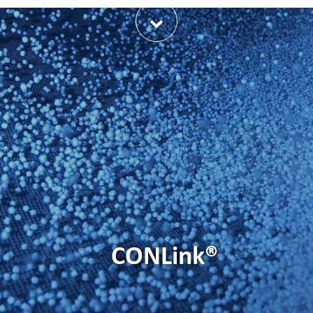
日本語
中文
ČEŠTINA
PORTUGUÊS
РУССКИЙ
TÜRKÇE
MAGYAR
فارسی
NEDERLANDS
ROMÂNESC
SUOMALAINEN
CONLink®
SLOVENSKÁ
DANSK
ΕΛΛΗΝΙΚΉ
БЪЛГАРСКИ