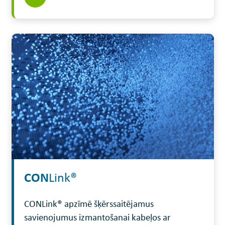
CON
Link®
CONLink® apzīmē šķērssaitējamus
savienojumus izmantošanai kabeļos ar