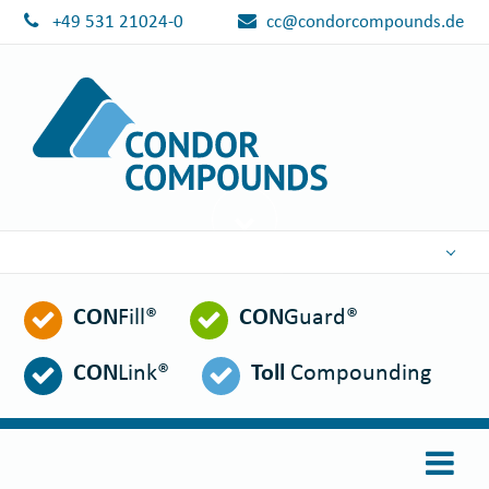
+49 531 21024-0
cc@condorcompounds.de
DEUTSCH
CON
Fill®
CON
Guard®
ENGLISH
ESPAÑOL
CON
Link®
Toll
Compounding
POLSKI
FRANÇAIS
ITALIANO
عربي