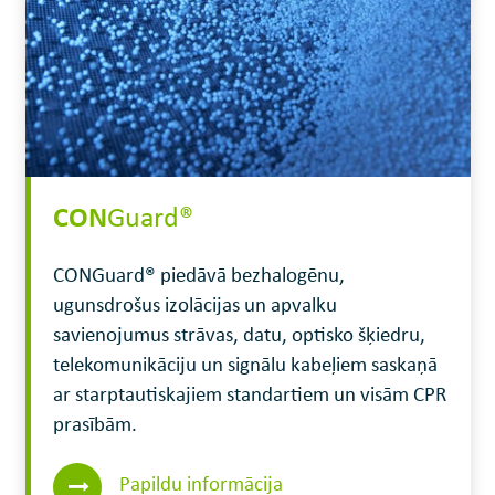
CON
Guard®
CONGuard® piedāvā bezhalogēnu,
ugunsdrošus izolācijas un apvalku
savienojumus strāvas, datu, optisko šķiedru,
telekomunikāciju un signālu kabeļiem saskaņā
ar starptautiskajiem standartiem un visām CPR
prasībām.
Papildu informācija