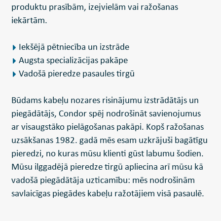
produktu prasībām, izejvielām vai ražošanas
iekārtām.
Iekšējā pētniecība un izstrāde
Augsta specializācijas pakāpe
Vadošā pieredze pasaules tirgū
Būdams kabeļu nozares risinājumu izstrādātājs un
piegādātājs, Condor spēj nodrošināt savienojumus
ar visaugstāko pielāgošanas pakāpi. Kopš ražošanas
uzsākšanas 1982. gadā mēs esam uzkrājuši bagātīgu
pieredzi, no kuras mūsu klienti gūst labumu šodien.
Mūsu ilggadējā pieredze tirgū apliecina arī mūsu kā
vadošā piegādātāja uzticamību: mēs nodrošinām
savlaicīgas piegādes kabeļu ražotājiem visā pasaulē.