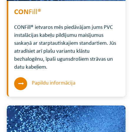
CON
Fill®
CONFill® ietvaros mēs piedāvājam jums PVC
instalācijas kabeļu pildījumu maisījumus
saskaņā ar starptautiskajiem standartiem. Jūs
atradīsiet arī plašu variantu klāstu
bezhalogēnu, īpaši ugunsdrošiem strāvas un
datu kabeļiem.
Papildu informācija