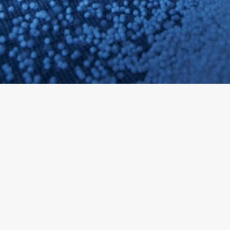
БЪЛГАРСКИ
SVENSKA
SLOVENSKI
EESTI
LIETUVIŲ
LATVIEŠU