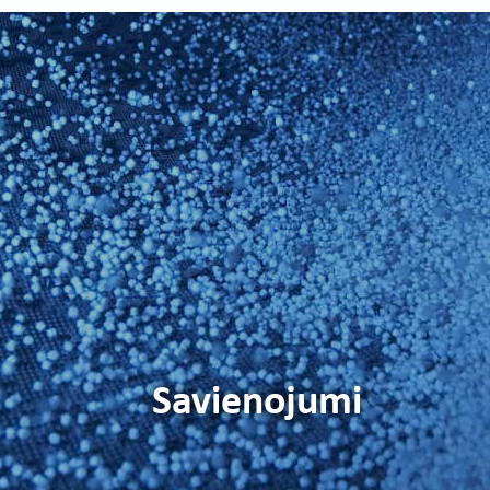
한국어
日本語
中文
ČEŠTINA
PORTUGUÊS
РУССКИЙ
TÜRKÇE
MAGYAR
فارسی
NEDERLANDS
ROMÂNESC
Savienojumi
SUOMALAINEN
SLOVENSKÁ
DANSK
ΕΛΛΗΝΙΚΉ