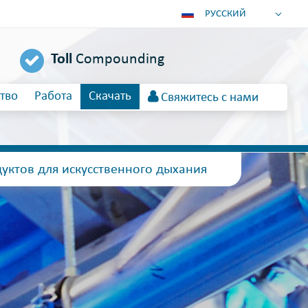
РУССКИЙ
DEUTSCH
Toll
Compounding
ENGLISH
ESPAÑOL
тво
Работа
Скачать
Свяжитесь с нами
POLSKI
FRANÇAIS
ITALIANO
عربي
уктов для искусственного дыхания
한국어
日本語
中文
ČEŠTINA
PORTUGUÊS
TÜRKÇE
MAGYAR