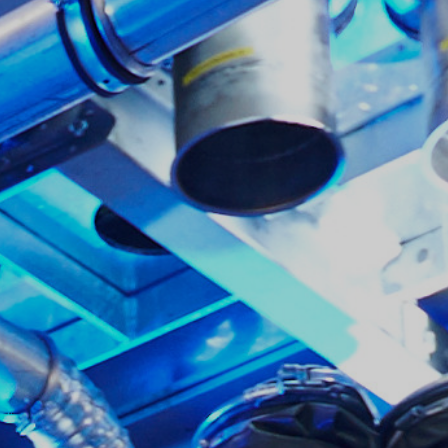
فارسی
NEDERLANDS
ROMÂNESC
SUOMALAINEN
SLOVENSKÁ
DANSK
ΕΛΛΗΝΙΚΉ
БЪЛГАРСКИ
SVENSKA
SLOVENSKI
EESTI
LIETUVIŲ
LATVIEŠU