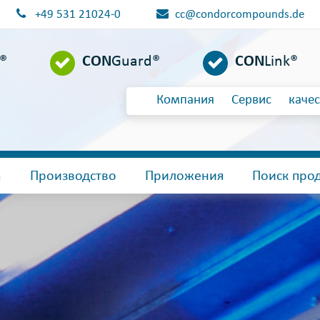
+49 531 21024-0
cc@condorcompounds.de
l®
CON
Guard®
CON
Link®
Компания
Сервис
качес
а
Производство
Приложения
Поиск прод