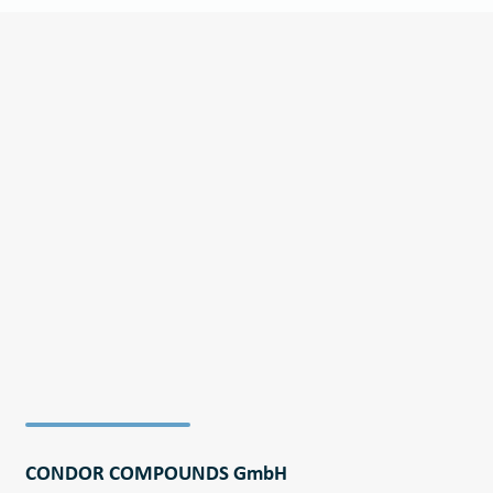
한국어
日本語
中文
ČEŠTINA
PORTUGUÊS
РУССКИЙ
TÜRKÇE
MAGYAR
فارسی
NEDERLANDS
ROMÂNESC
SUOMALAINEN
SLOVENSKÁ
DANSK
CONDOR COMPOUNDS GmbH
ΕΛΛΗΝΙΚΉ