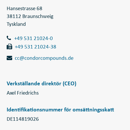
Hansestrasse 68
БЪЛГАРСКИ
38112 Braunschweig
SVENSKA
Tyskland
SLOVENSKI
EESTI
+49 531 21024-0
LIETUVIŲ
+49 531 21024-38
LATVIEŠU
cc@condorcompounds.de
Verkställande direktör (CEO)
Axel Friedrichs
Identifikationsnummer för omsättningsskatt
DE114819026