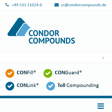
+49 531 21024-0
cc@condorcompounds.de
DEUTSCH
CON
Fill®
CON
Guard®
ENGLISH
ESPAÑOL
CON
Link®
Toll
Compounding
POLSKI
FRANÇAIS
ITALIANO
عربي