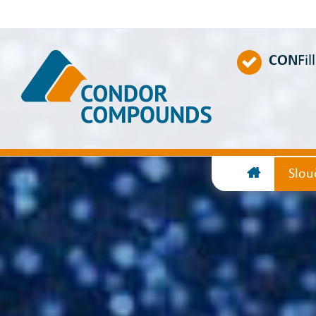
CON
Fil
Slou