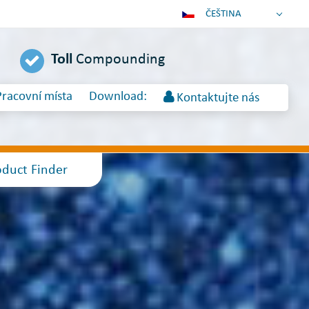
ČEŠTINA
DEUTSCH
Toll
Compounding
ENGLISH
ESPAÑOL
Pracovní místa
Download:
Kontaktujte nás
POLSKI
FRANÇAIS
ITALIANO
عربي
oduct Finder
한국어
日本語
中文
PORTUGUÊS
РУССКИЙ
TÜRKÇE
MAGYAR