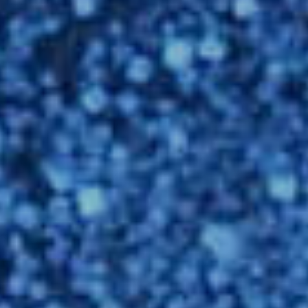
فارسی
NEDERLANDS
ROMÂNESC
SUOMALAINEN
SLOVENSKÁ
DANSK
ΕΛΛΗΝΙΚΉ
БЪЛГАРСКИ
SVENSKA
SLOVENSKI
EESTI
LIETUVIŲ
LATVIEŠU