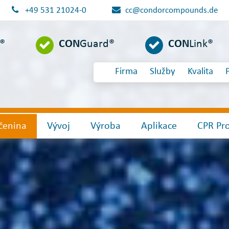
+49 531 21024-0
cc@condorcompounds.de
l®
CON
Guard®
CON
Link®
Firma
Služby
Kvalita
čenina
Vývoj
Výroba
Aplikace
CPR Pr