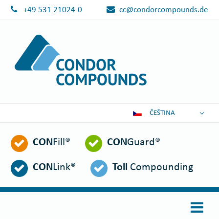
+49 531 21024-0
cc@condorcompounds.de
ČEŠTINA
DEUTSCH
CON
Fill®
CON
Guard®
ENGLISH
ESPAÑOL
CON
Link®
Toll
Compounding
POLSKI
FRANÇAIS
ITALIANO
عربي