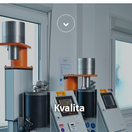
한국어
日本語
中文
PORTUGUÊS
РУССКИЙ
TÜRKÇE
MAGYAR
فارسی
NEDERLANDS
ROMÂNESC
SUOMALAINEN
Kvalita
SLOVENSKÁ
DANSK
ΕΛΛΗΝΙΚΉ
БЪЛГАРСКИ