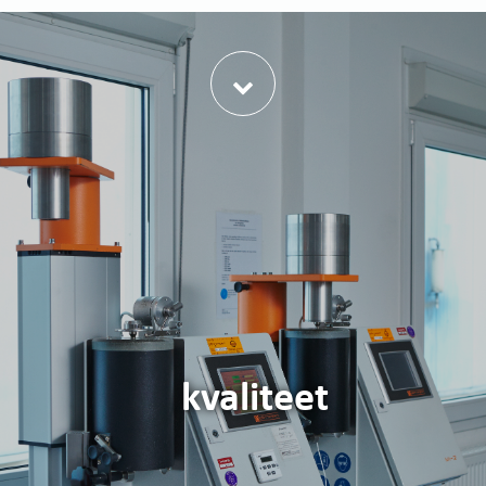
한국어
日本語
中文
ČEŠTINA
PORTUGUÊS
РУССКИЙ
TÜRKÇE
MAGYAR
فارسی
NEDERLANDS
ROMÂNESC
kvaliteet
SUOMALAINEN
SLOVENSKÁ
DANSK
ΕΛΛΗΝΙΚΉ