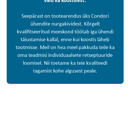
vaid ka koostisest.
Seepärast on tootearendus üks Condori
ühendite nurgakividest. Kõrgelt
kvalifitseeritud meeskond töötab iga ühendi
täiustamise kallal, enne kui koostis läheb
tootmisse. Meil on hea meel pakkuda teile ka
oma teadmisi individuaalsete retseptuuride
loomisel. Nii toetame ka teie kvaliteedi
tagamist kohe algusest peale.