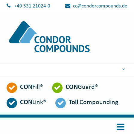
+49 531 21024-0
cc@condorcompounds.de
DEUTSCH
CON
Fill®
CON
Guard®
ENGLISH
ESPAÑOL
CON
Link®
Toll
Compounding
POLSKI
FRANÇAIS
ITALIANO
عربي