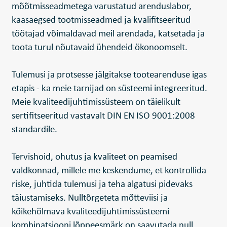
mõõtmisseadmetega varustatud arenduslabor,
kaasaegsed tootmisseadmed ja kvalifitseeritud
töötajad võimaldavad meil arendada, katsetada ja
toota turul nõutavaid ühendeid ökonoomselt.
Tulemusi ja protsesse jälgitakse tootearenduse igas
etapis - ka meie tarnijad on süsteemi integreeritud.
Meie kvaliteedijuhtimissüsteem on täielikult
sertifitseeritud vastavalt DIN EN ISO 9001:2008
standardile.
Tervishoid, ohutus ja kvaliteet on peamised
valdkonnad, millele me keskendume, et kontrollida
riske, juhtida tulemusi ja teha algatusi pidevaks
täiustamiseks. Nulltõrgeteta mõtteviisi ja
kõikehõlmava kvaliteedijuhtimissüsteemi
kombinatsiooni lõppeesmärk on saavutada null