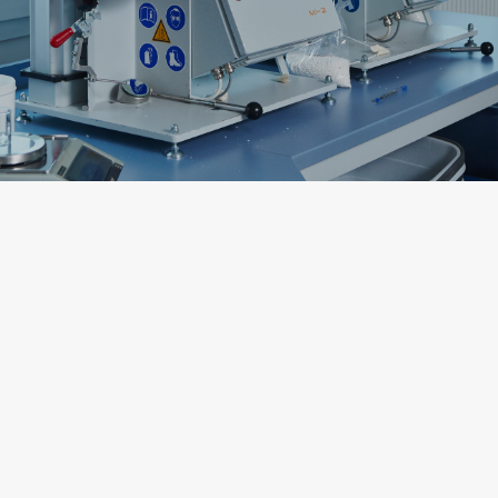
БЪЛГАРСКИ
SVENSKA
SLOVENSKI
EESTI
LIETUVIŲ
LATVIEŠU