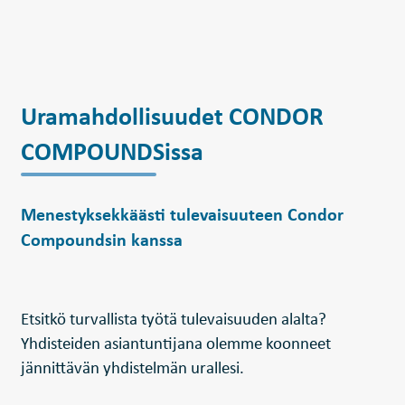
БЪЛГАРСКИ
SVENSKA
SLOVENSKI
EESTI
Uramahdollisuudet CONDOR
LIETUVIŲ
COMPOUNDSissa
LATVIEŠU
Menestyksekkäästi tulevaisuuteen Condor
Compoundsin kanssa
Etsitkö turvallista työtä tulevaisuuden alalta?
Yhdisteiden asiantuntijana olemme koonneet
jännittävän yhdistelmän urallesi.