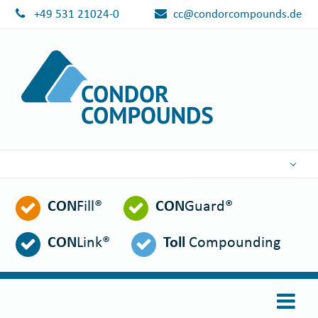
+49 531 21024-0
cc@condorcompounds.de
DEUTSCH
CON
Fill®
CON
Guard®
ENGLISH
ESPAÑOL
CON
Link®
Toll
Compounding
POLSKI
FRANÇAIS
ITALIANO
عربي