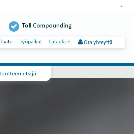
DEUTSCH
Toll
Compounding
ENGLISH
ESPAÑOL
laatu
Työpaikat
Lataukset
Ota yhteyttä
POLSKI
FRANÇAIS
ITALIANO
عربي
tuotteen etsijä
한국어
日本語
中文
ČEŠTINA
PORTUGUÊS
РУССКИЙ
TÜRKÇE