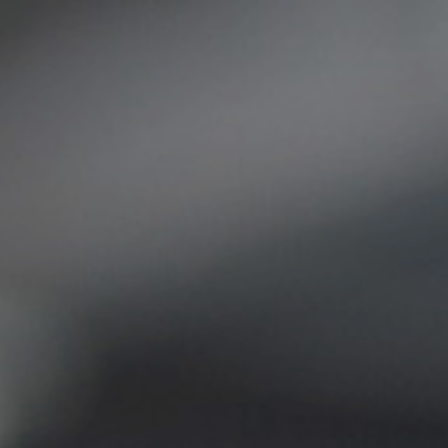
MAGYAR
فارسی
NEDERLANDS
ROMÂNESC
SUOMALAINEN
SLOVENSKÁ
DANSK
ΕΛΛΗΝΙΚΉ
БЪЛГАРСКИ
SVENSKA
SLOVENSKI
EESTI
LIETUVIŲ
LATVIEŠU