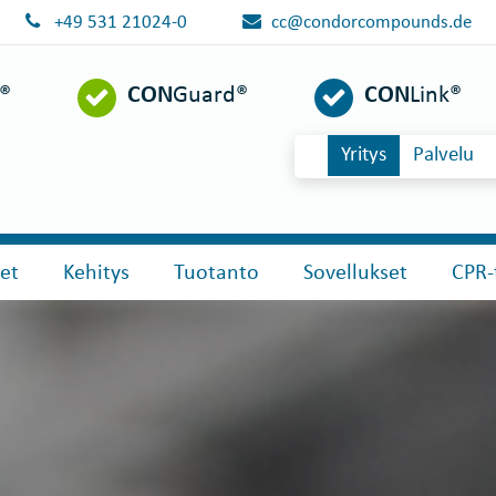
+49 531 21024-0
cc@condorcompounds.de
l®
CON
Guard®
CON
Link®
Yritys
Palvelu
et
Kehitys
Tuotanto
Sovellukset
CPR-