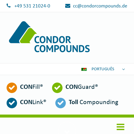
+49 531 21024-0
cc@condorcompounds.de
PORTUGUÊS
DEUTSCH
CON
Fill®
CON
Guard®
ENGLISH
ESPAÑOL
CON
Link®
Toll
Compounding
POLSKI
FRANÇAIS
ITALIANO
عربي