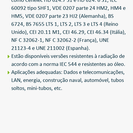
como Cenelec HD 624.7 S1 e HD 624. 6 S1, IEC
60092 tipo SHF1, VDE 0207 parte 24 HM2, HM4 e
HM5, VDE 0207 parte 23 HJ2 (Alemanha), BS
6724, BS 7655 LTS 1, LTS 2, LTS 3 e LTS 4 (Reino
Unido), CEI 20.11 M1, CEI 46.29, CEI 46.34 (Itália),
NF C 32062-1, NF C 32062-2 (França), UNE
21123-4 e UNE 211002 (Espanha).
Estão disponíveis versões resistentes à radiação de
acordo com a norma IEC 544 e resistentes ao óleo.
Aplicações adequadas: Dados e telecomunicações,
LAN, energia, construção naval, automóvel, tubos
soltos, mini-tubos, etc.