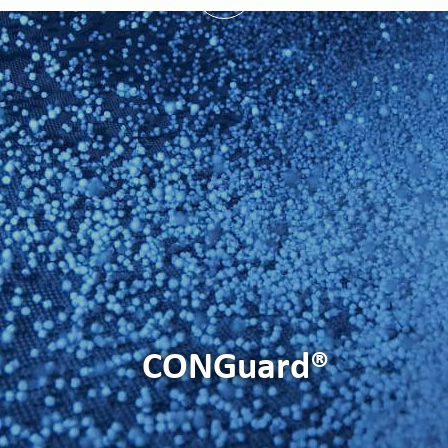
한국어
日本語
中文
ČEŠTINA
РУССКИЙ
TÜRKÇE
MAGYAR
فارسی
NEDERLANDS
ROMÂNESC
SUOMALAINEN
CONGuard®
SLOVENSKÁ
DANSK
ΕΛΛΗΝΙΚΉ
БЪЛГАРСКИ