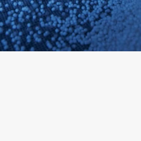
SVENSKA
SLOVENSKI
EESTI
LIETUVIŲ
LATVIEŠU