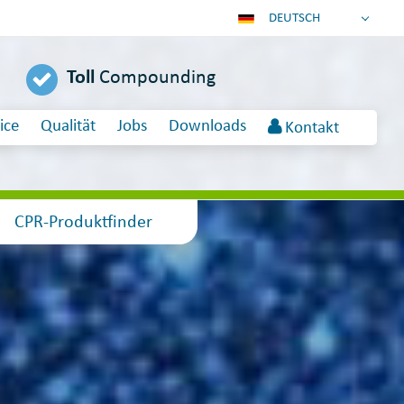
DEUTSCH
ENGLISH
Toll
Compounding
ESPAÑOL
POLSKI
ice
Qualität
Jobs
Downloads
Kontakt
FRANÇAIS
ITALIANO
عربي
한국어
CPR-Produktfinder
日本語
中文
ČEŠTINA
PORTUGUÊS
РУССКИЙ
TÜRKÇE
MAGYAR