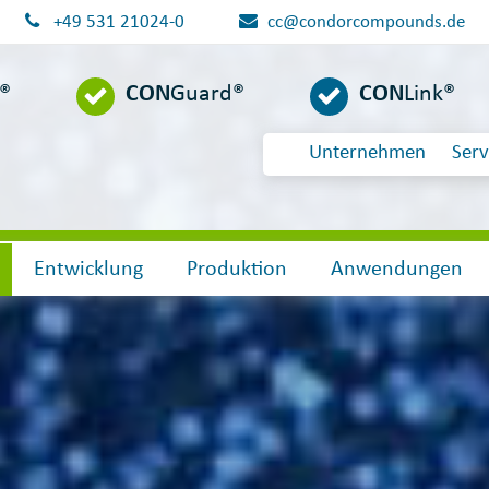
+49 531 21024-0
cc@condorcompounds.de
l®
CON
Guard®
CON
Link®
Unternehmen
Serv
Entwicklung
Produktion
Anwendungen