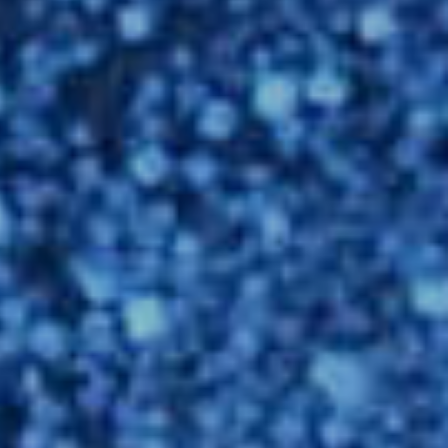
فارسی
NEDERLANDS
ROMÂNESC
SUOMALAINEN
SLOVENSKÁ
DANSK
ΕΛΛΗΝΙΚΉ
БЪЛГАРСКИ
SVENSKA
SLOVENSKI
EESTI
LIETUVIŲ
LATVIEŠU