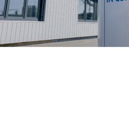
БЪЛГАРСКИ
SVENSKA
SLOVENSKI
EESTI
LIETUVIŲ
LATVIEŠU