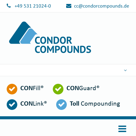
+49 531 21024-0
cc@condorcompounds.de
DEUTSCH
CON
Fill®
CON
Guard®
ENGLISH
ESPAÑOL
CON
Link®
Toll
Compounding
POLSKI
FRANÇAIS
ITALIANO
عربي