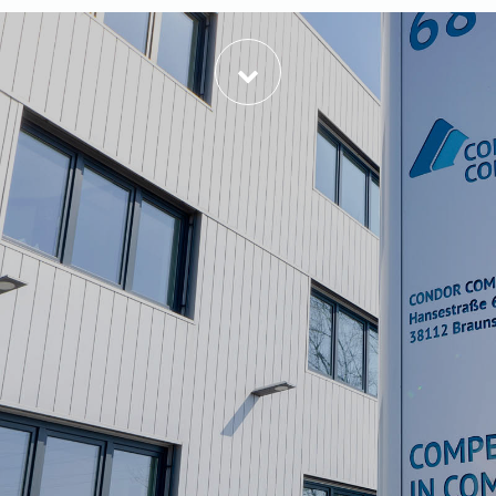
한국어
日本語
中文
ČEŠTINA
PORTUGUÊS
РУССКИЙ
TÜRKÇE
MAGYAR
فارسی
NEDERLANDS
ROMÂNESC
SUOMALAINEN
SLOVENSKÁ
DANSK
ΕΛΛΗΝΙΚΉ