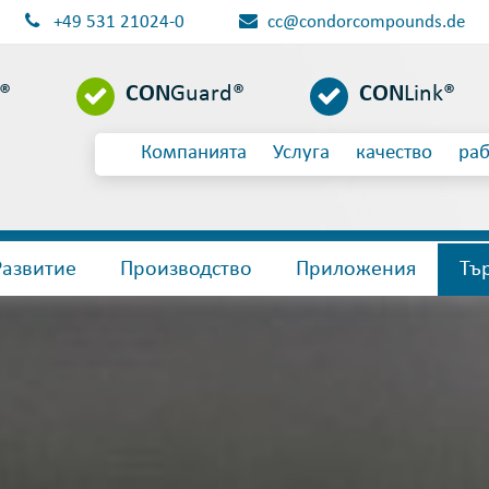
+49 531 21024-0
cc@condorcompounds.de
l®
CON
Guard®
CON
Link®
Компанията
Услуга
качество
раб
Развитие
Производство
Приложения
Тъ