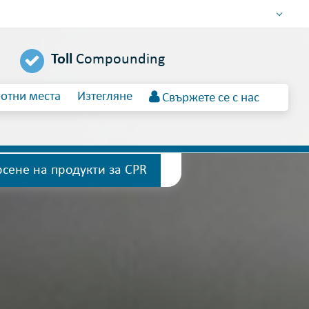
DEUTSCH
Toll
Compounding
ENGLISH
ESPAÑOL
отни места
Изтегляне
Свържете се с нас
POLSKI
FRANÇAIS
ITALIANO
عربي
рсене на продукти за CPR
한국어
日本語
中文
ČEŠTINA
PORTUGUÊS
РУССКИЙ
TÜRKÇE