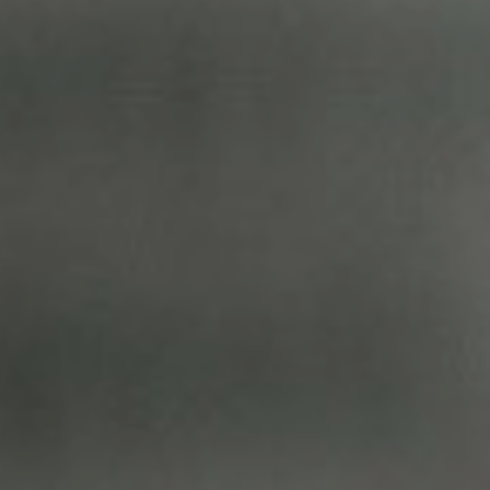
MAGYAR
فارسی
NEDERLANDS
ROMÂNESC
SUOMALAINEN
SLOVENSKÁ
DANSK
ΕΛΛΗΝΙΚΉ
БЪЛГАРСКИ
SVENSKA
SLOVENSKI
EESTI
LIETUVIŲ
LATVIEŠU